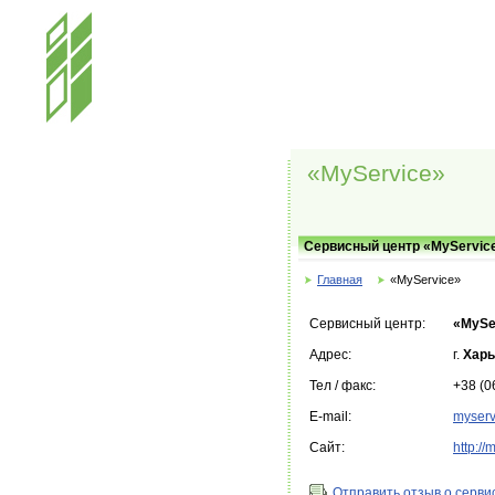
«MyService»
Сервисный центр «MyServic
Главная
«MyService»
Сервисный центр:
«MySe
Адрес:
г.
Харь
Тел / факс:
+38 (0
E-mail:
myser
Сайт:
http://
Отправить отзыв о серви