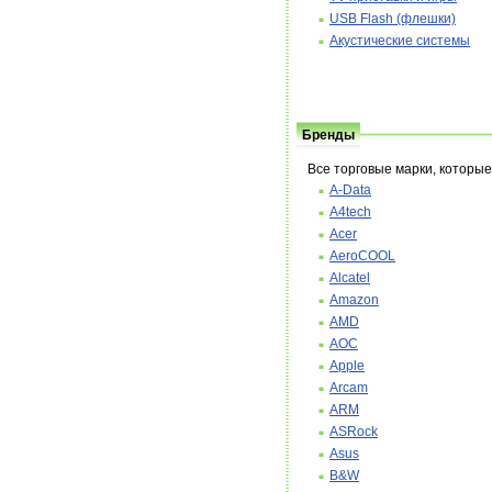
USB Flash (флешки)
Акустические системы
Бренды
Все торговые марки, которы
A-Data
A4tech
Acer
AeroCOOL
Alcatel
Amazon
AMD
AOC
Apple
Arcam
ARM
ASRock
Asus
B&W