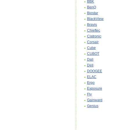
BBK
BenQ
Biostar
BlackView
Bravis
Chieftec
Clatronic
Corsair
Cube
CUBOT
Dali
Dell
DOOGEE
ELAC
Ergo
Exposure
Fly
Gainward
Genius