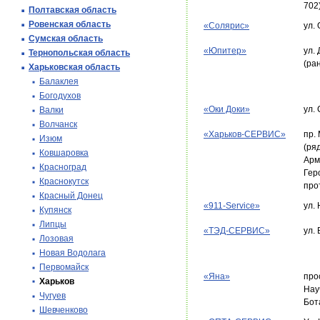
702
Полтавская область
Ровенская область
«Солярис»
ул.
Сумская область
«Юпитер»
ул. 
Тернопольская область
(ра
Харьковская область
Балаклея
Богодухов
«Оки Доки»
ул.
Валки
Волчанск
«Харьков-СЕРВИС»
пр.
Изюм
(ря
Ковшаровка
Арм
Красноград
Гер
Краснокутск
про
Красный Донец
«911-Service»
ул.
Купянск
Липцы
«ТЭД-СЕРВИС»
ул.
Лозовая
Новая Водолага
Первомайск
«Яна»
про
Харьков
Нау
Чугуев
Бот
Шевченково