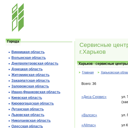
Города
Сервисные центр
г.Харьков
Винницкая область
Волынская область
Днепропетровская область
Харьков - сервисные центры 
Донецкая область
Главная
Харьковская обла
Житомирская область
Закарпатская область
Всего: 36
Запорожская область
Ивано-Франковская область
«Диса-Сервис»
ул.
Киевская область
(зае
Кировоградская область
Луганская область
Львовская область
«Валсис»
ул. 
Николаевская область
«Allmac»
ул 
Одесская область