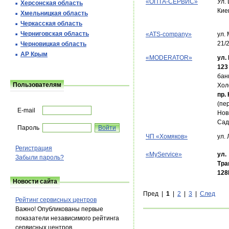
«ОПТА-СЕРВИС»
Ул.
Херсонская область
Кие
Хмельницкая область
Черкасская область
Черниговская область
«ATS-company»
ул.
21/
Черновицкая область
АР Крым
«MODERATOR»
ул.
123
бан
Пользователям
Хол
пр.
(пе
E-mail
Нов
Сад
Пароль
ЧП «Хомяков»
ул.
Регистрация
«MyService»
ул.
Забыли пароль?
Тра
128
Новости сайта
Пред |
1
|
2
|
3
|
След
Рейтинг сервисных центров
Важно! Опубликованы первые
показатели независимого рейтинга
сервисных центров.