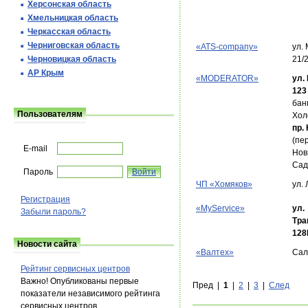
Херсонская область
Хмельницкая область
Черкасская область
Черниговская область
«ATS-company»
ул.
Черновицкая область
21/
АР Крым
«MODERATOR»
ул.
123
бан
Пользователям
Хол
пр.
(пе
E-mail
Нов
Сад
Пароль
ЧП «Хомяков»
ул.
Регистрация
«MyService»
ул.
Забыли пароль?
Тра
128
Новости сайта
«Валтех»
Сал
Рейтинг сервисных центров
Важно! Опубликованы первые
Пред |
1
|
2
|
3
|
След
показатели независимого рейтинга
сервисных центров.