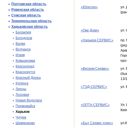
Полтавская область
«Юпитер»
ул. 
Ровенская область
(ра
Сумская область
Тернопольская область
Харьковская область
«Оки Доки»
ул.
Балаклея
Богодухов
«Харьков-СЕРВИС»
пр.
Валки
(ря
Волчанск
Арм
Изюм
Гер
Ковшаровка
про
Красноград
«Веском Сервис»
ул.
Краснокутск
(бы
Красный Донец
13/
Купянск
«ТЭД-СЕРВИС»
ул.
Липцы
Лозовая
Новая Водолага
«ОПТА-СЕРВИС»
Ул.
Первомайск
Кие
Харьков
Чугуев
Шевченково
«Быт Сервис плюс»
ул.