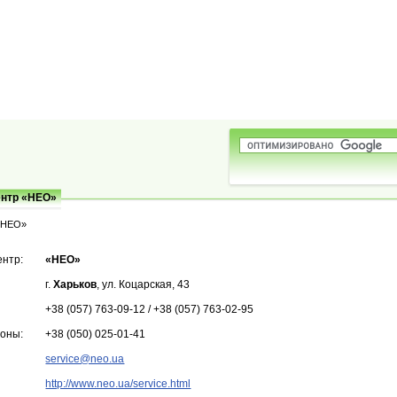
ентр «НЕО»
«НЕО»
ентр:
«НЕО»
г.
Харьков
, ул. Коцарская, 43
+38 (057) 763-09-12 / +38 (057) 763-02-95
фоны:
+38 (050) 025-01-41
service@neo.ua
http://www.neo.ua/service.html