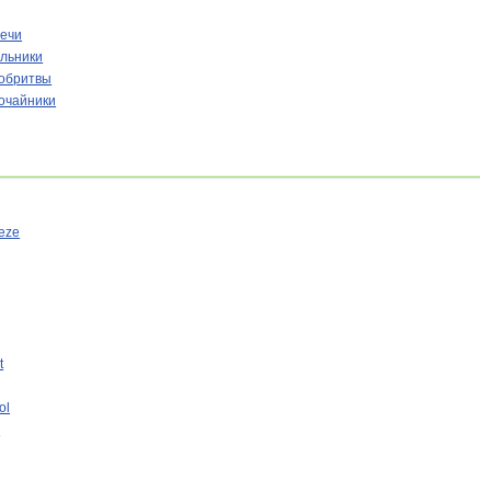
ечи
льники
обритвы
очайники
eze
t
ol
i