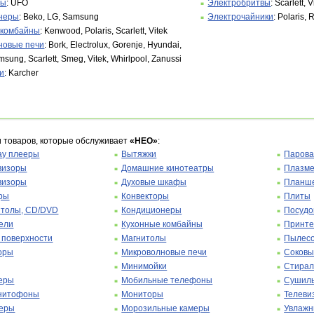
ры
: UFO
Электробритвы
: Scarlett, V
неры
: Beko, LG, Samsung
Электрочайники
: Polaris,
 комбайны
: Kenwood, Polaris, Scarlett, Vitek
новые печи
: Bork, Electrolux, Gorenje, Hyundai,
msung, Scarlett, Smeg, Vitek, Whirlpool, Zanussi
и
: Karcher
и товаров, которые обслуживает
«НЕО»
:
ay плееры
Вытяжки
Парова
визоры
Домашние кинотеатры
Плазме
визоры
Духовые шкафы
Планш
ры
Конвекторы
Плиты
итолы, CD/DVD
Кондиционеры
Посуд
ели
Кухонные комбайны
Принт
 поверхности
Магнитолы
Пылес
оры
Микроволновые печи
Соковы
Минимойки
Стира
еры
Мобильные телефоны
Сушиль
нитофоны
Мониторы
Телеви
еры
Морозильные камеры
Увлажн