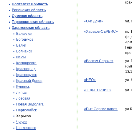
(ра
Полтавская область
Ровенская область
Сумская область
«Оки Доки»
ул.
Тернопольская область
Харьковская область
«Харьков-СЕРВИС»
пр.
Балаклея
(ря
Богодухов
Арм
Валки
Гер
Волчанск
про
Изюм
«Веском Сервис»
ул.
Ковшаровка
(бы
Красноград
13/
Краснокутск
«НЕО»
ул.
Красный Донец
Купянск
«ТЭД-СЕРВИС»
ул.
Липцы
Лозовая
Новая Водолага
«Быт Сервис плюс»
ул.
Первомайск
Харьков
Чугуев
Шевченково