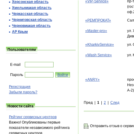
«VIP-Service»
пр-
Херсонская область
(гос
Хмельницкая область
оф.
Черкасская область
Черниговская область
«РЕМПРОКАТ»
Сал
Черновицкая область
«Master-pro»
ул.
АР Крым
Див
«KharkivService»
ул.
Пользователям
«Wash Service»
ул.
E-mail
Пароль
«ANRY»
про
Нез
Регистрация
А-2)
Забыли пароль?
Пред |
1
|
2
|
След
Новости сайта
Рейтинг сервисных центров
Важно! Опубликованы первые
Отправить отзыв о серви
показатели независимого рейтинга
сервисных центров.