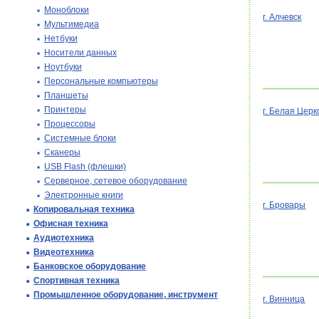
Моноблоки
г. Алчевск
Мультимедиа
Нетбуки
Носители данных
Ноутбуки
Персональные компьютеры
Планшеты
Принтеры
г. Белая Церк
Процессоры
Системные блоки
Сканеры
USB Flash (флешки)
Серверное, сетевое оборудование
Электронные книги
г. Бровары
Копировальная техника
Офисная техника
Аудиотехника
Видеотехника
Банковское оборудование
Спортивная техника
Промышленное оборудование, инструмент
г. Винница