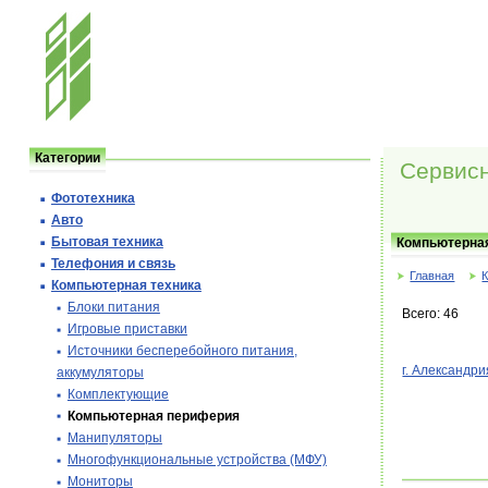
Категории
Сервисн
Фототехника
Авто
Бытовая техника
Компьютерная
Телефония и cвязь
Главная
Компьютерная техника
Блоки питания
Всего: 46
Игровые приставки
Источники бесперебойного питания,
г. Александри
аккумуляторы
Комплектующие
Компьютерная периферия
Манипуляторы
Многофункциональные устройства (МФУ)
Мониторы