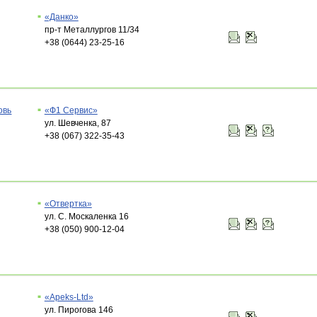
«Данко»
пр-т Металлургов 11/34
+38 (0644) 23-25-16
овь
«Ф1 Сервис»
ул. Шевченка, 87
+38 (067) 322-35-43
«Отвертка»
ул. С. Москаленка 16
+38 (050) 900-12-04
«Apeks-Ltd»
ул. Пирогова 146