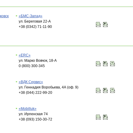
ковск
«БМС-Запад»
ул. Береговая 22-А
+38 (0342) 71-11-90
«ERC»
ул. Марко Вовчок, 18-А
0 (800) 300-345
«ВДК Сервис»
ул. Геннадия Воробьева, 4А (оф. 9)
+38 (044) 222-99-20
«Mobilluk»
ул. Ирпенская 74
+38 (093) 150-30-72