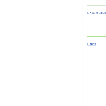
г. Ивано-Фран
г. Киев