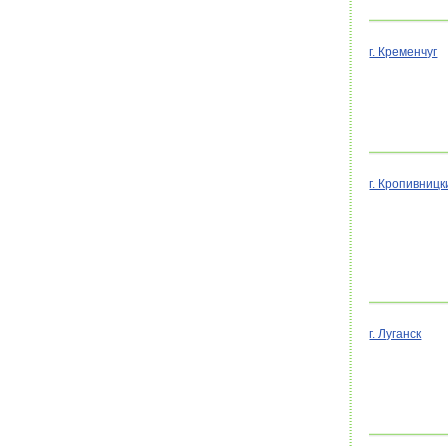
г. Кременчуг
г. Кропивницк
г. Луганск