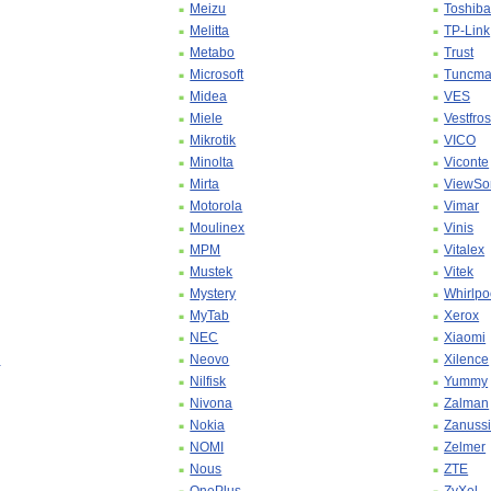
Meizu
Toshib
Melitta
TP-Link
Metabo
Trust
Microsoft
Tuncma
Midea
VES
Miele
Vestfros
Mikrotik
VICO
Minolta
Viconte
Mirta
ViewSo
Motorola
Vimar
Moulinex
Vinis
MPM
Vitalex
Mustek
Vitek
Mystery
Whirlpo
MyTab
Xerox
NEC
Xiaomi
a
Neovo
Xilence
Nilfisk
Yummy
Nivona
Zalman
Nokia
Zanuss
NOMI
Zelmer
Nous
ZTE