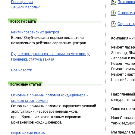
Регистрация
Пожалова
Забыли пароль?
Отправить
Новости сайта
Оценить р
Рейтинг сервисных центров
Важно! Опубликованы первые показатели
Компания «У
независимого рейтинга сервисных центров.
Ремонт лазер
Samsung, Shar
Будьте осторожны со звонками по межгороду.
Заправка и в
Проверка статуса заказа
Ремонт мелко
Ремонт компь
Все новости
Ремонт смар
Широкий ассо
Полезные статьи
Накопленный 
Основные причины поломки кондиционера и
конкурентных
сколько стоит ремонт
Основные причины поломок: нарушения условий
Одно из ключ
эксплуатации, несвоевременный уход,
пренебрежение качественным сервисом
Наш Сервисны
монтажников кондиционеров.
таких ведущих
Мы предлагае
Ищем новые имена