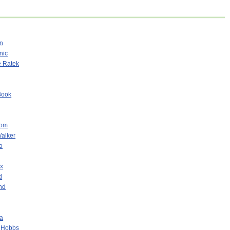
n
nic
e Ratek
Book
com
alker
o
x
d
nd
a
l Hobbs