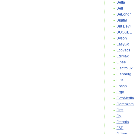
Delfa
Dell
DeLonghi
Digital
Dirt Devil
DOOGEE
Dyson
EasyGo
Ecovacs
Edimax
Elbee
Electrolux
Elenberg
Elite
Epson
Ergo
EvroMedi
Fiorenzato
First
Fly
Freggia
FSP