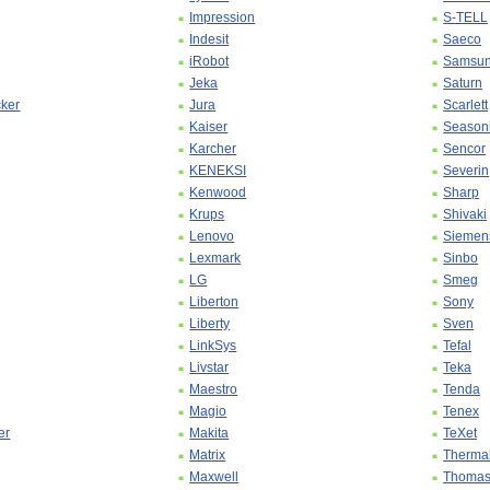
Impression
S-TELL
Indesit
Saeco
iRobot
Samsu
Jeka
Saturn
ker
Jura
Scarlett
Kaiser
Season
Karcher
Sencor
KENEKSI
Severin
Kenwood
Sharp
Krups
Shivaki
Lenovo
Siemen
Lexmark
Sinbo
LG
Smeg
Liberton
Sony
Liberty
Sven
LinkSys
Tefal
Livstar
Teka
Maestro
Tenda
Magio
Tenex
er
Makita
TeXet
Matrix
Therma
Maxwell
Thoma