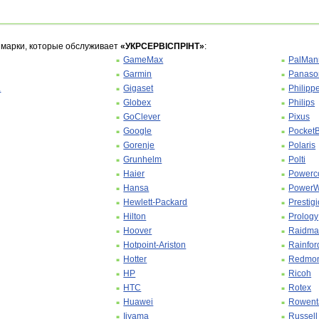
 марки, которые обслуживает
«УКРСЕРВІСПРІНТ»
:
GameMax
PalMan
Garmin
Panaso
L
Gigaset
Philipp
Globex
Philips
GoClever
Pixus
Google
Pocket
Gorenje
Polaris
Grunhelm
Polti
Haier
Power
Hansa
PowerW
Hewlett-Packard
Prestigi
Hilton
Prology
Hoover
Raidma
Hotpoint-Ariston
Rainfor
Hotter
Redmo
HP
Ricoh
HTC
Rotex
Huawei
Rowent
Iiyama
Russel