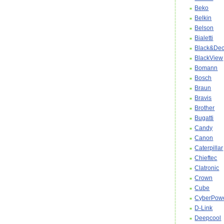
Beko
Belkin
Belson
Bialetti
Black&Dec
BlackView
Bomann
Bosch
Braun
Bravis
Brother
Bugatti
Candy
Canon
Caterpillar
Chieftec
Clatronic
Crown
Cube
CyberPow
D-Link
Deepcool