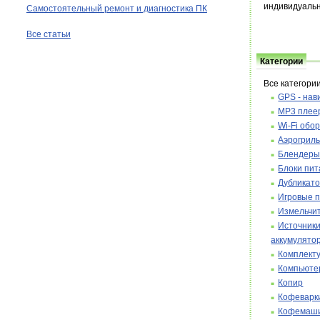
индивидуальн
Самостоятельный ремонт и диагностика ПК
Все статьи
Категории
Все категори
GPS - нав
MP3 плее
Wi-Fi обо
Аэрогрил
Блендер
Блоки пи
Дубликат
Игровые п
Измельчи
Источники
аккумулято
Комплект
Компьюте
Копир
Кофеварк
Кофемаш