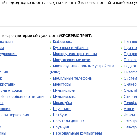
ый подход под конкретные задачи клиента. Это позволяет найти наиболее у
и товаров, которые обслуживает
«УКРСЕРВІСПРІНТ»
:
игаторы
Кофемолки
Планш
ры
Кухонные комбайны
Принт
рудование
Маршрутизаторы, мосты
Проце
ь
Микроволновые печи
Пылес
ы
Многофункциональные устройства
Радио
тания
(МФУ)
Ризогр
ор
Мобильные телефоны
Систем
риставки
Мониторы
Скане
тели отходов
Мультиварки
Смарт
 бесперебойного питания,
Мультимедиа
Стира
ры
Мясорубки
Телеф
ующие
Наушники
Утюги
рная периферия
Нетбуки
Факсы
Носители данных
Электр
и
Ноутбуки
Электр
ины
Персональные компьютеры