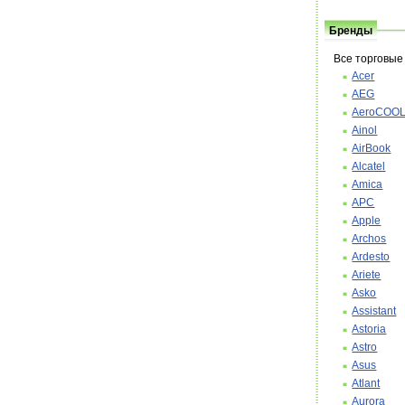
Бренды
Все торговые
Acer
AEG
AeroCOO
Ainol
AirBook
Alcatel
Amica
APC
Apple
Archos
Ardesto
Ariete
Asko
Assistant
Astoria
Astro
Asus
Atlant
Aurora