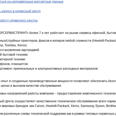
ться на неправильные контактные данные
 запрос в сервисный центр
аботу сервисного центра
КРСЕРВИСПРИНТ» более 7-х лет работает на рынке сервиса офисной, быт
ных/струйных принтеров, факсов и копиров любой сложности (Hewlett-Packard,
p, Toshiba, Xerox)
осстановление картриджей
й бытовой техники
ютерной техники
тфонов, планшетов
ртимент оригинальных и альтернативных расходных материалов
опыт и созданные производственные мощности позволяют обеспечить безот
 ценах и высоком качестве обслуживания.
евых направлений работы компании – предоставление комплексного техниче
й Центр осуществляет качественное техническое обслуживание всего парк
 мировых брендов как Canon, Hewlett-Packard, Xerox, Samsung, Epson, Brother, S
м различные схемы технической поддержки как в рамках типовых сервисных д