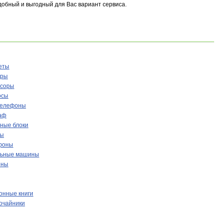
добный и выгодный для Вас вариант сервиса.
еты
еры
ссоры
осы
телефоны
аф
ные блоки
ры
фоны
льные машины
оны
онные книги
очайники