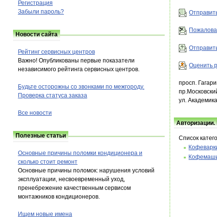
Регистрация
Забыли пароль?
Отправить
Пожалова
Новости сайта
Отправить
Рейтинг сервисных центров
Важно! Опубликованы первые показатели
Оценить р
независимого рейтинга сервисных центров.
просп. Гагари
Будьте осторожны со звонками по межгороду.
пр.Московски
Проверка статуса заказа
ул. Академика
Все новости
Авторизации.
Полезные статьи
Список катег
Кофеварк
Основные причины поломки кондиционера и
Кофемаш
сколько стоит ремонт
Основные причины поломок: нарушения условий
эксплуатации, несвоевременный уход,
пренебрежение качественным сервисом
монтажников кондиционеров.
Ищем новые имена