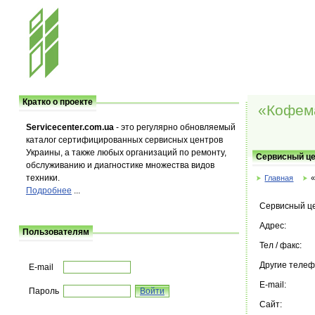
Кратко о проекте
«Кофем
Servicecenter.com.ua
- это регулярно обновляемый
каталог сертифицированных сервисных центров
Украины, а также любых организаций по ремонту,
Сервисный ц
обслуживанию и диагностике множества видов
техники.
Главная
Подробнее
...
Сервисный ц
Адрес:
Пользователям
Тел / факс:
Другие теле
E-mail
E-mail:
Пароль
Сайт: