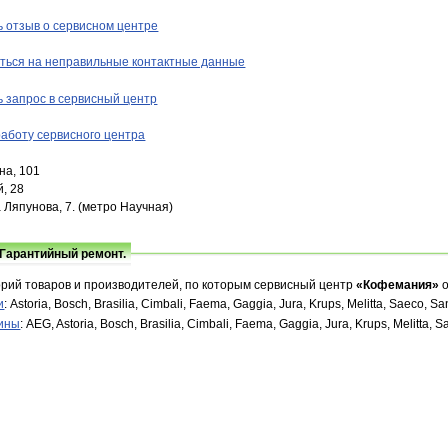
 отзыв о сервисном центре
ться на неправильные контактные данные
 запрос в сервисный центр
аботу сервисного центра
на, 101
й, 28
 Ляпунова, 7. (метро Научная)
 Гарантийный ремонт.
орий товаров и производителей, по которым сервисный центр
«Кофемания»
о
и
: Astoria, Bosch, Brasilia, Cimbali, Faema, Gaggia, Jura, Krups, Melitta, Saeco, 
ины
: AEG, Astoria, Bosch, Brasilia, Cimbali, Faema, Gaggia, Jura, Krups, Melitta,