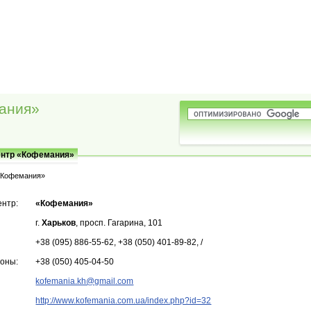
ания»
ентр «Кофемания»
«Кофемания»
ентр:
«Кофемания»
г.
Харьков
, просп. Гагарина, 101
+38 (095) 886-55-62, +38 (050) 401-89-82, /
фоны:
+38 (050) 405-04-50
kofemania.kh@gmail.com
http://www.kofemania.com.ua/index.php?id=32