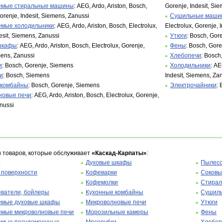
емые стиральные машины
: AEG, Ardo, Ariston, Bosch,
Gorenje, Indesit, Si
Gorenje, Indesit, Siemens, Zanussi
Сушильные машин
емые холодильники
: AEG, Ardo, Ariston, Bosch, Electrolux,
Electrolux, Gorenje, 
esit, Siemens, Zanussi
Утюги
: Bosch, Gor
шкафы
: AEG, Ardo, Ariston, Bosch, Electrolux, Gorenje,
Фены
: Bosch, Gor
mens, Zanussi
Хлебопечи
: Bosch
и
: Bosch, Gorenje, Siemens
Холодильники
: AE
и
: Bosch, Siemens
Indesit, Siemens, Za
 комбайны
: Bosch, Gorenje, Siemens
Электрочайники
:
новые печи
: AEG, Ardo, Ariston, Bosch, Electrolux, Gorenje,
nussi
и товаров, которые обслуживает
«Каскад-Карпаты»
:
ы
Духовые шкафы
Пылес
 поверхности
Кофеварки
Соковы
Кофемолки
Стира
еватели, бойлеры
Кухонные комбайны
Сушиль
емые духовые шкафы
Микроволновые печи
Утюги
емые микроволновые печи
Морозильные камеры
Фены
емые посудомоечные
Мясорубки
Хлебоп