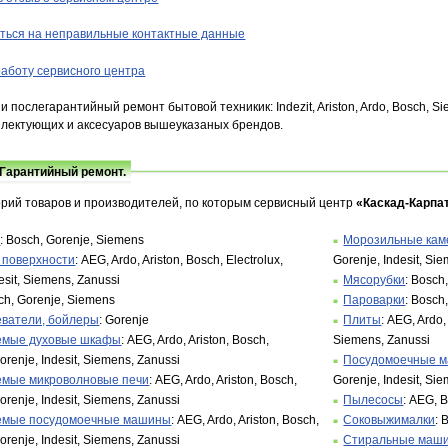
ться на неправильные контактные данные
аботу сервисного центра
 послегарантийный ремонт бытовой техникик: Indezit, Ariston, Ardo, Bosch, Siem
лектующих и аксесуаров вышеуказаных брендов.
 Гарантийный ремонт.
орий товаров и производителей, по которым сервисный центр
«Каскад-Карпа
ы
: Bosch, Gorenje, Siemens
Морозильные ка
 поверхности
: AEG, Ardo, Ariston, Bosch, Electrolux,
Gorenje, Indesit, Si
esit, Siemens, Zanussi
Мясорубки
: Bosch
sch, Gorenje, Siemens
Пароварки
: Bosch
еватели, бойлеры
: Gorenje
Плиты
: AEG, Ardo,
емые духовые шкафы
: AEG, Ardo, Ariston, Bosch,
Siemens, Zanussi
Gorenje, Indesit, Siemens, Zanussi
Посудомоечные 
емые микроволновые печи
: AEG, Ardo, Ariston, Bosch,
Gorenje, Indesit, Si
Gorenje, Indesit, Siemens, Zanussi
Пылесосы
: AEG, 
емые посудомоечные машины
: AEG, Ardo, Ariston, Bosch,
Соковыжималки
: 
Gorenje, Indesit, Siemens, Zanussi
Стиральные маш