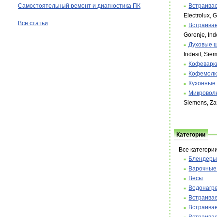
Встраива
Самостоятельный ремонт и диагностика ПК
Electrolux, 
Все статьи
Встраива
Gorenje, Ind
Духовые 
Indesit, Sie
Кофеварк
Кофемолк
Кухонные
Микровол
Siemens, Za
Категории
Все категори
Блендер
Варочные
Весы
Водонагр
Встраива
Встраива
Встраива