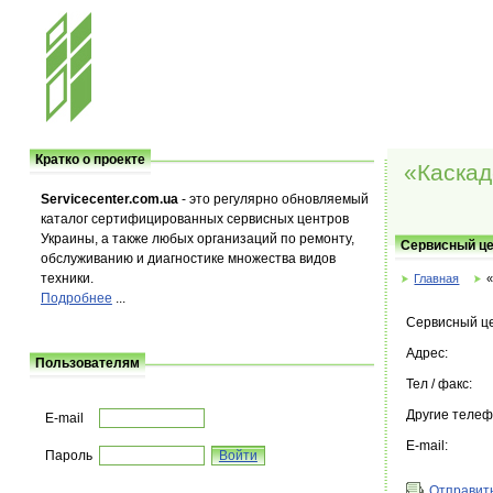
Кратко о проекте
«Каскад
Servicecenter.com.ua
- это регулярно обновляемый
каталог сертифицированных сервисных центров
Украины, а также любых организаций по ремонту,
Сервисный це
обслуживанию и диагностике множества видов
техники.
Главная
Подробнее
...
Сервисный ц
Адрес:
Пользователям
Тел / факс:
Другие теле
E-mail
E-mail:
Пароль
Отправить