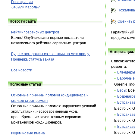
Регистрация
Забыли пароль?
Пожалова
Оценить р
Новости сайта
Гарантийный и
Рейтинг сервисных центров
продажа комп
Важно! Опубликованы первые показатели
независимого рейтинга сервисных центров.
Авторизации.
Будьте осторожны со звонками по межгороду.
Проверка статуса заказа
Список катег
ремонта:
Все новости
Блендер
Варочные
Gorenje, Ind
Полезные статьи
Весы
: Bo
Основные причины поломки кондиционера и
Водонагр
сколько стоит ремонт
Встраива
Основные причины поломок: нарушения условий
Electrolux, 
эксплуатации, несвоевременный уход,
Встраива
пренебрежение качественным сервисом
Electrolux, 
монтажников кондиционеров.
Встраива
Electrolux, 
Ищем новые имена