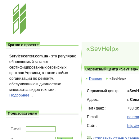
Кратко о проекте
«SevHelp»
Servicecenter.com.ua
- это регулярно
обновляемый каталог
сертифицированных сервисных
Сервисный центр «SevHelp»
центров Украины, а также любых
организаций по ремонту,
Главная
«SevHelp»
обслуживанию и диагностике
множества видов техники.
Сервисный центр:
«SevH
Подробнее
...
Адрес:
г.
Сева
Тел / факс:
+38 (0
Пользователям
E-mail:
pc-rep
Сайт:
http:/
E-mail
Отправить отзыв о серви