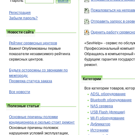
Пароль
Пожаловаться на неправ
Регистрация
Забыли пароль?
Отправить запрос в серв
Оценить работу сервисно
Новости сайта
Рейтинг сервисных центров
«SevHelp» - сервис по обсл
Важно! Опубликованы первые
Профессиональный компьюте
показатели независимого рейтинга
Обращаясь в компьютерный с
сервисных центров.
будущем: гарантия государс
ремонт.
Будьте осторожны со звонками по
межгороду.
Категории
Проверка статуса заказа
Все категории товаров, кот
Все новости
ADSL оборудование
Bluetooth оборудование
Полезные статьи
NAS сервера
USB Flash (флешки)
Основные причины поломки
Wi-Fi оборудование
кондиционера и сколько стоит ремонт
Дубликатор
Основные причины поломок:
Источники
нарушения условий эксплуатации,