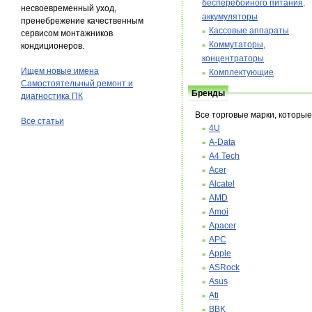
бесперебойного питания,
несвоевременный уход,
аккумуляторы
пренебрежение качественным
Кассовые аппараты
сервисом монтажников
Коммутаторы,
кондиционеров.
концентраторы
Ищем новые имена
Комплектующие
Самостоятельный ремонт и
Бренды
диагностика ПК
Все торговые марки, которы
Все статьи
4U
A-Data
A4 Tech
Acer
Alcatel
AMD
Amoi
Apacer
APC
Apple
ASRock
Asus
Ati
BBK