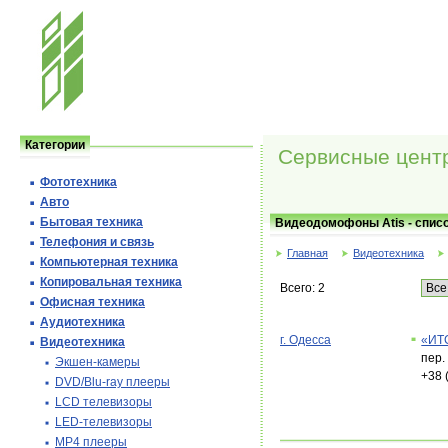
Категории
Сервисные центр
Фототехника
Авто
Бытовая техника
Видеодомофоны Atis - спис
Телефония и cвязь
Главная
Видеотехника
Компьютерная техника
Копировальная техника
Всего: 2
Офисная техника
Аудиотехника
г. Одесса
«ИТ
Видеотехника
пер.
Экшен-камеры
+38 
DVD/Blu-ray плееры
LCD телевизоры
LED-телевизоры
MP4 плееры