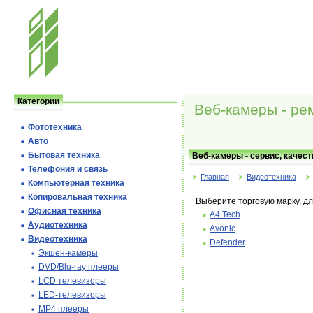
Категории
Веб-камеры - ре
Фототехника
Авто
Бытовая техника
Веб-камеры - сервис, качес
Телефония и cвязь
Главная
Видеотехника
Компьютерная техника
Копировальная техника
Выберите торговую марку, д
Офисная техника
A4 Tech
Аудиотехника
Avonic
Видеотехника
Defender
Экшен-камеры
DVD/Blu-ray плееры
LCD телевизоры
LED-телевизоры
MP4 плееры