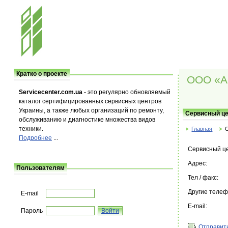
Кратко о проекте
ООО «А
Servicecenter.com.ua
- это регулярно обновляемый
каталог сертифицированных сервисных центров
Украины, а также любых организаций по ремонту,
Сервисный ц
обслуживанию и диагностике множества видов
техники.
Главная
Подробнее
...
Сервисный ц
Адрес:
Пользователям
Тел / факс:
Другие теле
E-mail
E-mail:
Пароль
Отправить