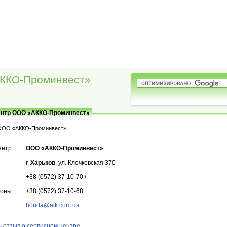
ККО-Проминвест»
ентр ООО «АККО-Проминвест»
ООО «АККО-Проминвест»
ентр:
ООО «АККО-Проминвест»
г.
Харьков
, ул. Клочковская 370
+38 (0572) 37-10-70 /
фоны:
+38 (0572) 37-10-68
honda@alk.com.ua
 отзыв о сервисном центре