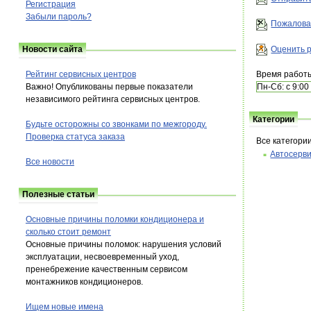
Регистрация
Забыли пароль?
Пожалова
Оценить р
Новости сайта
Время работ
Рейтинг сервисных центров
Пн-Сб: с 9:00
Важно! Опубликованы первые показатели
независимого рейтинга сервисных центров.
Категории
Будьте осторожны со звонками по межгороду.
Проверка статуса заказа
Все категори
Автосерв
Все новости
Полезные статьи
Основные причины поломки кондиционера и
сколько стоит ремонт
Основные причины поломок: нарушения условий
эксплуатации, несвоевременный уход,
пренебрежение качественным сервисом
монтажников кондиционеров.
Ищем новые имена