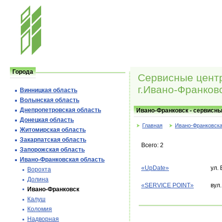
Города
Сервисные центр
г.Ивано-Франков
Винницкая область
Волынская область
Днепропетровская область
Ивано-Франковск - сервисны
Донецкая область
Главная
Ивано-Франковска
Житомирская область
Закарпатская область
Всего: 2
Запорожская область
Ивано-Франковская область
«UpDate»
ул.
Ворохта
Долина
«SERVICE POINT»
вул
Ивано-Франковск
Калуш
Коломия
Надворная