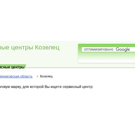
ные центры Козелец
исные центры
Черниговская область
Козелец
говую марку, для которой Вы ищете сервисный центр: