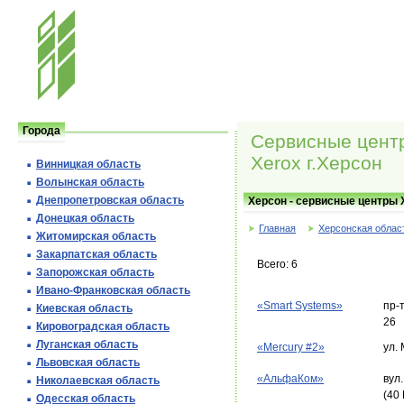
Города
Сервисные цент
Xerox г.Херсон
Винницкая область
Волынская область
Днепропетровская область
Херсон - сервисные центры 
Донецкая область
Главная
Херсонская облас
Житомирская область
Закарпатская область
Всего: 6
Запорожская область
Ивано-Франковская область
«Smart Systems»
пр-
Киевская область
26
Кировоградская область
Луганская область
«Mercury #2»
ул.
Львовская область
«АльфаКом»
вул.
Николаевская область
(40
Одесская область