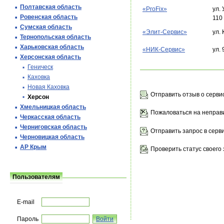
Полтавская область
«ProFix»
ул.
Ровенская область
110
Сумская область
«Элит-Сервис»
ул.
Тернопольская область
Харьковская область
«НИК-Сервис»
ул.
Херсонская область
Геническ
Каховка
Новая Каховка
Отправить отзыв о серви
Херсон
Хмельницкая область
Пожаловаться на неправ
Черкасская область
Черниговская область
Отправить запрос в серв
Черновицкая область
АР Крым
Проверить статус своего 
Пользователям
E-mail
Пароль