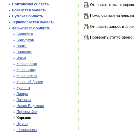
Полтавская область
Отправить отзыв о серви
Ровенская область
Пожаловаться на неправ
Сумская область
Тернопольская область
Отправить запрос в серв
Харьковская область
Балаклея
Проверить статус своего 
Богодухов
Валки
Волчанск
Изюм
Ковшаровка
Красноград
Краснокутск
Красный Донец
Купянск
Липцы
Лозовая
Новая Водолага
Первомайск
Харьков
Чугуев
Шевченково