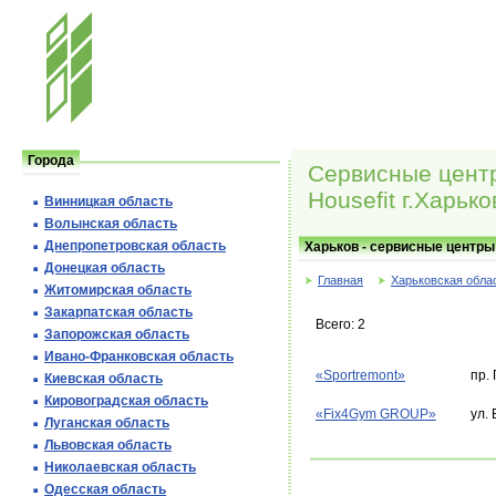
Города
Сервисные цент
Housefit г.Харько
Винницкая область
Волынская область
Днепропетровская область
Харьков - сервисные центры 
Донецкая область
Главная
Харьковская обла
Житомирская область
Закарпатская область
Всего: 2
Запорожская область
Ивано-Франковская область
«Sportremont»
пр.
Киевская область
Кировоградская область
«Fix4Gym GROUP»
ул.
Луганская область
Львовская область
Николаевская область
Одесская область