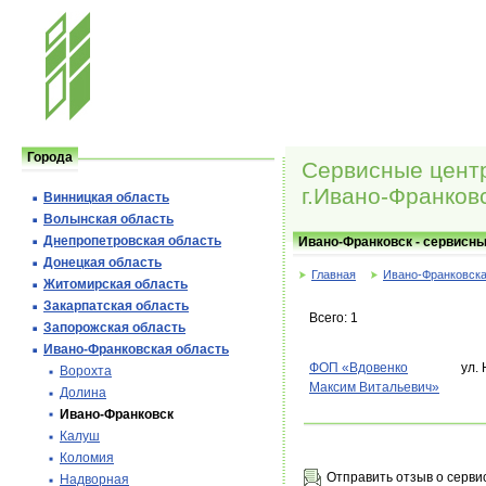
Города
Сервисные центр
г.Ивано-Франков
Винницкая область
Волынская область
Днепропетровская область
Ивано-Франковск - сервисны
Донецкая область
Главная
Ивано-Франковска
Житомирская область
Закарпатская область
Всего: 1
Запорожская область
Ивано-Франковская область
ФОП «Вдовенко
ул.
Ворохта
Максим Витальевич»
Долина
Ивано-Франковск
Калуш
Коломия
Отправить отзыв о серви
Надворная