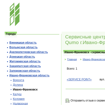
Города
Сервисные цент
Qumo г.Ивано-Фр
Винницкая область
Волынская область
Днепропетровская область
Ивано-Франковск - сервисн
Донецкая область
Главная
Ивано-Франковска
Житомирская область
Закарпатская область
Всего: 1
Запорожская область
Ивано-Франковская область
«SERVICE POINT»
вул
Ворохта
Долина
Ивано-Франковск
Калуш
Коломия
Отправить отзыв о серви
Надворная