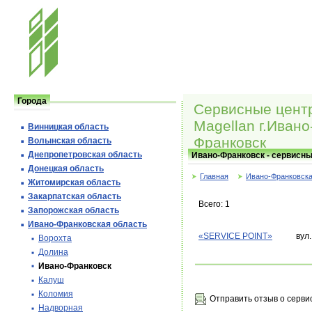
Города
Сервисные цент
Magellan г.Ивано
Винницкая область
Франковск
Волынская область
Днепропетровская область
Ивано-Франковск - сервисны
Донецкая область
Главная
Ивано-Франковска
Житомирская область
Закарпатская область
Всего: 1
Запорожская область
Ивано-Франковская область
«SERVICE POINT»
вул
Ворохта
Долина
Ивано-Франковск
Калуш
Коломия
Отправить отзыв о серви
Надворная