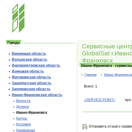
Города
Сервисные цент
GlobalSat г.Ивано
Винницкая область
Франковск
Волынская область
Днепропетровская область
Ивано-Франковск - сервисны
Донецкая область
Главная
Ивано-Франковска
Житомирская область
Закарпатская область
Всего: 1
Запорожская область
Ивано-Франковская область
«SERVICE POINT»
вул
Ворохта
Долина
Ивано-Франковск
Калуш
Коломия
Отправить отзыв о серви
Надворная