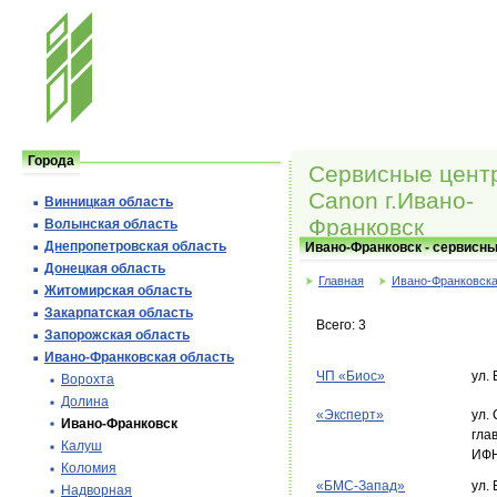
Города
Сервисные цент
Canon г.Ивано-
Винницкая область
Франковск
Волынская область
Днепропетровская область
Ивано-Франковск - сервисн
Донецкая область
Главная
Ивано-Франковска
Житомирская область
Закарпатская область
Всего: 3
Запорожская область
Ивано-Франковская область
ЧП «Биос»
ул.
Ворохта
Долина
«Эксперт»
ул.
Ивано-Франковск
гла
Калуш
ИФ
Коломия
«БМС-Запад»
ул.
Надворная