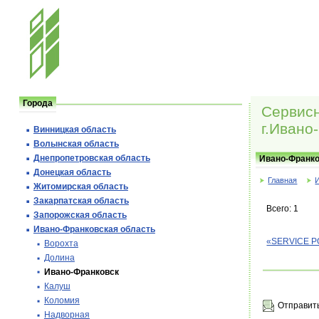
Города
Сервисн
г.Ивано
Винницкая область
Волынская область
Днепропетровская область
Ивано-Франко
Донецкая область
Главная
Житомирская область
Закарпатская область
Всего: 1
Запорожская область
Ивано-Франковская область
«SERVICE P
Ворохта
Долина
Ивано-Франковск
Калуш
Коломия
Отправить
Надворная